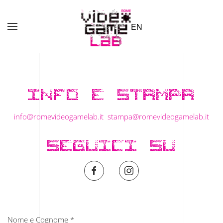
EN
Skip to main content
INFO E STAMPA
info@romevideogamelab.it
stampa@romevideogamelab.it
SEGUICI SU
Nome e Cognome
*