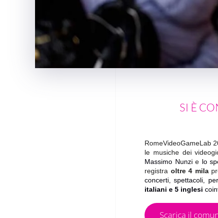
SI È C
RomeVideoGameLab 2024 s
le musiche dei videogi
Massimo Nunzi
e
lo sp
registra
oltre 4 mila
pr
concerti, spettacoli, p
italiani e 5 inglesi
coin
Scarica il comu