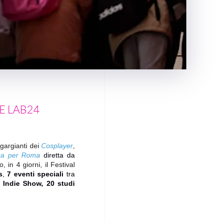
E LAB24
gargianti dei
Cosplayer
,
ica per Roma
diretta da
 in 4 giorni, il Festival
s
,
7 eventi speciali
tra
i Indie Show, 20 studi