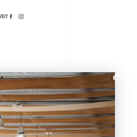
IT
VE