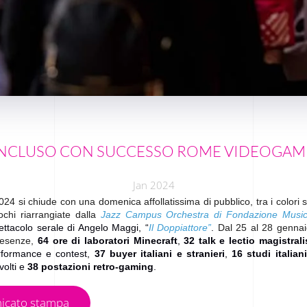
ONCLUSO CON SUCCESSO ROME VIDEOGAM
Jan 2024
i chiude con una domenica affollatissima di pubblico, tra i colori s
ochi riarrangiate dalla
Jazz Campus Orchestra di Fondazione Mus
ettacolo serale di Angelo Maggi, “
Il Doppiattore”
.
Dal 25 al 28 gennaio,
esenze,
64 ore di laboratori Minecraft
,
32 talk e lectio magistrali
erformance e contest,
37 buyer italiani e stranieri
,
16 studi italian
volti e
38 postazioni retro-gaming
.
nicato stampa