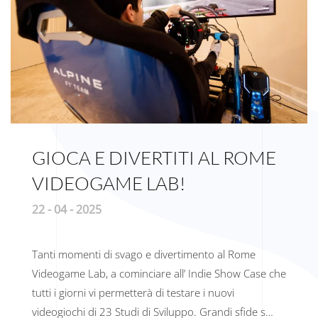
GIOCA E DIVERTITI AL ROME
VIDEOGAME LAB!
22 - 04 - 2025
Tanti momenti di svago e divertimento al Rome
Videogame Lab, a cominciare all’ Indie Show Case che
tutti i giorni vi permetterà di testare i nuovi
videogiochi di 23 Studi di Sviluppo. Grandi sfide s…